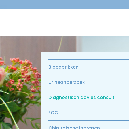
Bloedprikken
Urineonderzoek
Diagnostisch advies consult
ECG
Chirurgische ingrepen