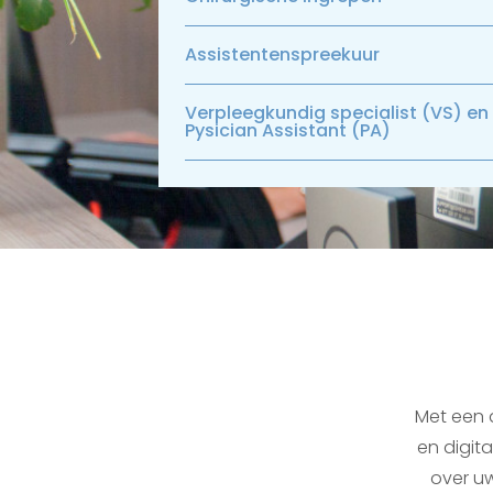
Assistentenspreekuur
Verpleegkundig specialist (VS) en
Pysician Assistant (PA)
Met een d
en digit
over u