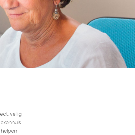
ct, veilig
iekenhuis
 helpen