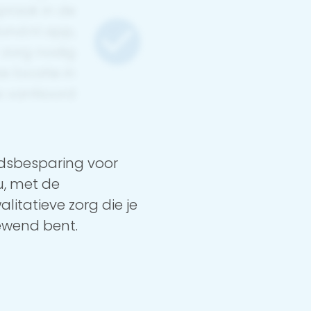
praak in de
ond.nl app,
 zorg nodig
e locatie in
s vanNoord
jdsbesparing voor
u, met de
alitatieve zorg die je
wend bent.