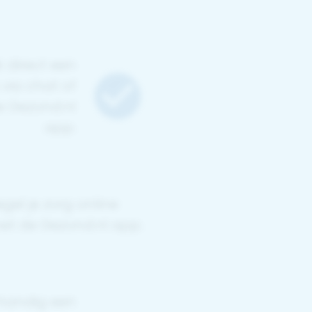
 direct een
 via chat of
e Gezond.nl
app.
gel je zorg online
et de Gezond.nl app.
handig een