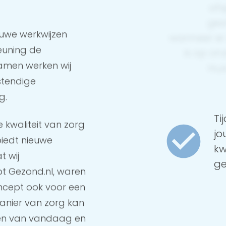
afs
gez
euwe werkwijzen
wanneer er
teuning de
is op onz
amen werken wij
Hui
stendige
g.
Ti
e kwaliteit van zorg
jo
biedt nieuwe
kw
t wij
ge
t Gezond.nl, waren
oncept ook voor een
anier van zorg kan
ten van vandaag en