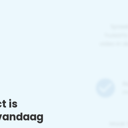
Spreek
huisarts
video in d
Re
m
t is
 vandaag
Maak 